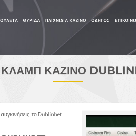
ΡΟΥΛΈΤΑ
ΘΥΡΊΔΑ
ΠΑΙΧΝΊΔΙΑ ΚΑΖΊΝΟ
ΟΔΗΓΌΣ
ΕΠΙΚΟΙΝΩ
 ΚΛΑΜΠ ΚΑΖΊΝΟ DUBLI
 συγκινήσεις, το Dublinbet