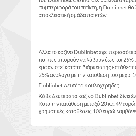
συμπεριφορά του παίκτη, η Dublinbet θα λ
αποκλειστική ομάδα παικτών.
Αλλά το καζίνο Dublinbet έχει περισσότ
παίκτες μπορούν να λάβουν έως και 25% 
εμφανιστεί κατά τη διάρκεια της κατάθεσ
25% ανάλογα με την κατάθεσή του μέχρι 
Dublinbet Δευτέρα Κουλοχέρηδες
Κάθε Δευτέρα το καζίνο Dublinbet δίνει 
Κατά την κατάθεση μεταξύ 20 και 49 ευρώ,
χρηματικές καταθέσεις 100 ευρώ λαμβάνει