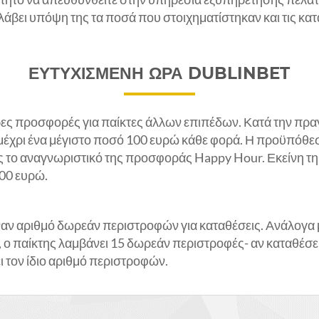
άβει υπόψη της τα ποσά που στοιχηματίστηκαν και τις καταθ
ΕΥΤΥΧΙΣΜΈΝΗ ΏΡΑ DUBLINBET
ερες προσφορές για παίκτες άλλων επιπέδων. Κατά την πρα
μέχρι ένα μέγιστο ποσό 100 ευρώ κάθε φορά. Η προϋπόθεση
ης το αναγνωριστικό της προσφοράς Happy Hour. Εκείνη τη 
100 ευρώ.
έναν αριθμό δωρεάν περιστροφών για καταθέσεις. Ανάλογα μ
 ο παίκτης λαμβάνει 15 δωρεάν περιστροφές- αν καταθέσει μ
 τον ίδιο αριθμό περιστροφών.