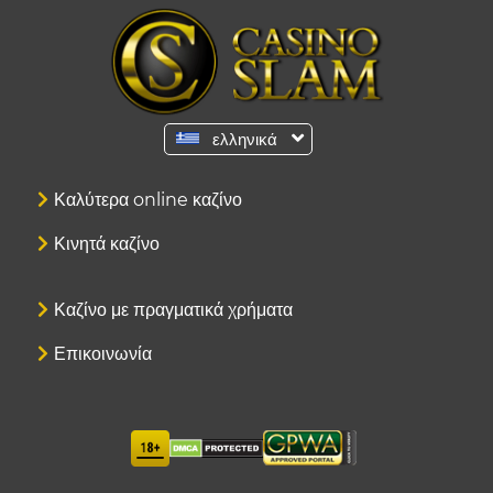
ελληνικά
Καλύτερα online καζίνο
Κινητά καζίνο
Καζίνο με πραγματικά χρήματα
Επικοινωνία