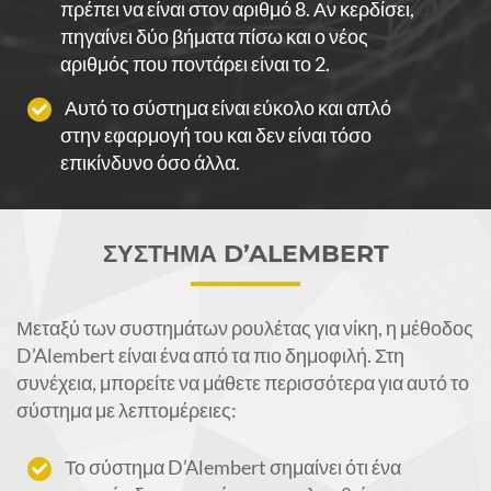
πρέπει να είναι στον αριθμό 8. Αν κερδίσει,
πηγαίνει δύο βήματα πίσω και ο νέος
αριθμός που ποντάρει είναι το 2.
Αυτό το σύστημα είναι εύκολο και απλό
στην εφαρμογή του και δεν είναι τόσο
επικίνδυνο όσο άλλα.
ΣΎΣΤΗΜΑ D’ALEMBERT
Μεταξύ των συστημάτων ρουλέτας για νίκη, η μέθοδος
D’Alembert είναι ένα από τα πιο δημοφιλή. Στη
συνέχεια, μπορείτε να μάθετε περισσότερα για αυτό το
σύστημα με λεπτομέρειες:
Το σύστημα D’Alembert σημαίνει ότι ένα