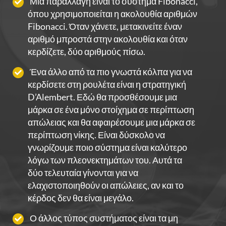
Μια παραλλαγή είναι το σύστημα Fibonacci,
όπου χρησιμοποιείται η ακολουθία αριθμών
Fibonacci. Όταν χάνετε, μετακινείτε έναν
αριθμό μπροστά στην ακολουθία και όταν
κερδίζετε, δύο αριθμούς πίσω.
Ένα άλλο από τα πιο γνωστά κόλπα για να
κερδίσετε στη ρουλέτα είναι η στρατηγική
D’Alembert. Εδώ θα προσθέσουμε μια
μάρκα σε ένα μόνο στοίχημα σε περίπτωση
απώλειας και θα αφαιρέσουμε μια μάρκα σε
περίπτωση νίκης. Είναι δύσκολο να
γνωρίζουμε ποιο σύστημα είναι καλύτερο
λόγω των πλεονεκτημάτων του. Αυτά τα
δύο τελευταία γίνονται για να
ελαχιστοποιηθούν οι απώλειες, αν και το
κέρδος δεν θα είναι μεγάλο.
Ο άλλος τύπος συστήματος είναι τα μη