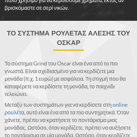
πολύ χρήσιμο για να κερδίσουμε χρήματα, εκτός αν
βρισκόμαστε σε σερί νικών.
ΤΟ ΣΎΣΤΗΜΑ ΡΟΥΛΈΤΑΣ ΆΛΕΣΗΣ ΤΟΥ
ΌΣΚΑΡ
Το σύστημα Grind του Oscar είναι ένα από τα πιο
γνωστά. Είναι σχεδιασμένο για να κερδίζετε μια
μονάδα (π.χ. 1 ευρώ) με ασφάλεια. Τη στιγμή που θα
καταφέρετε να κερδίσετε τη μονάδα, το παιχνίδι
τελειώνει.
Μεταξύ των συστημάτων για να κερδίσετε στη
online
ρουλέτα
, αυτό είναι ένα από τα πιο συντηρητικά. Όταν
χάνετε, πρέπει να κρατήσετε το ποντάρισμα μιας
μονάδας. Ωστόσο, όταν κερδίζετε, πρέπει να αυξήσετε
το ποντάρισμα σε μία μονάδα. Ωστόσο, όταν κερδίζετε