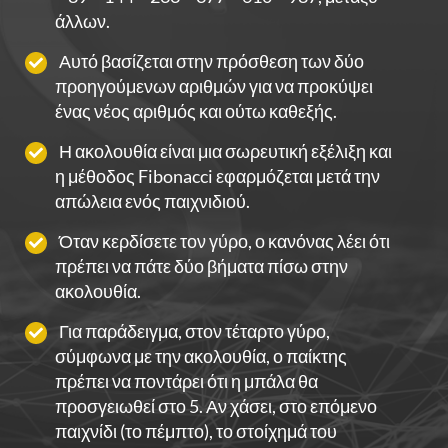
άλλων.
Αυτό βασίζεται στην πρόσθεση των δύο
προηγούμενων αριθμών για να προκύψει
ένας νέος αριθμός και ούτω καθεξής.
Η ακολουθία είναι μια σωρευτική εξέλιξη και
η μέθοδος Fibonacci εφαρμόζεται μετά την
απώλεια ενός παιχνιδιού.
Όταν κερδίσετε τον γύρο, ο κανόνας λέει ότι
πρέπει να πάτε δύο βήματα πίσω στην
ακολουθία.
Για παράδειγμα, στον τέταρτο γύρο,
σύμφωνα με την ακολουθία, ο παίκτης
πρέπει να ποντάρει ότι η μπάλα θα
προσγειωθεί στο 5. Αν χάσει, στο επόμενο
παιχνίδι (το πέμπτο), το στοίχημά του