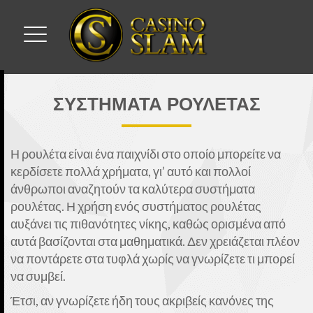
ΣΥΣΤΉΜΑΤΑ ΡΟΥΛΈΤΑΣ
Η ρουλέτα είναι ένα παιχνίδι στο οποίο μπορείτε να
κερδίσετε πολλά χρήματα, γι’ αυτό και πολλοί
άνθρωποι αναζητούν τα καλύτερα συστήματα
ρουλέτας. Η χρήση ενός συστήματος ρουλέτας
αυξάνει τις πιθανότητες νίκης, καθώς ορισμένα από
αυτά βασίζονται στα μαθηματικά. Δεν χρειάζεται πλέον
να ποντάρετε στα τυφλά χωρίς να γνωρίζετε τι μπορεί
να συμβεί.
Έτσι, αν γνωρίζετε ήδη τους ακριβείς κανόνες της