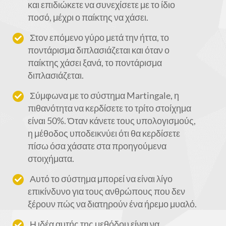
και επιδιώκετε να συνεχίσετε με το ίδιο
ποσό, μέχρι ο παίκτης να χάσει.
Στον επόμενο γύρο μετά την ήττα, το
ποντάρισμα διπλασιάζεται και όταν ο
παίκτης χάσει ξανά, το ποντάρισμα
διπλασιάζεται.
Σύμφωνα με το σύστημα Martingale, η
πιθανότητα να κερδίσετε το τρίτο στοίχημα
είναι 50%. Όταν κάνετε τους υπολογισμούς,
η μέθοδος υποδεικνύει ότι θα κερδίσετε
πίσω όσα χάσατε στα προηγούμενα
στοιχήματα.
Αυτό το σύστημα μπορεί να είναι λίγο
επικίνδυνο για τους ανθρώπους που δεν
ξέρουν πώς να διατηρούν ένα ήρεμο μυαλό.
Η ιδέα αυτής της μεθόδου είναι να