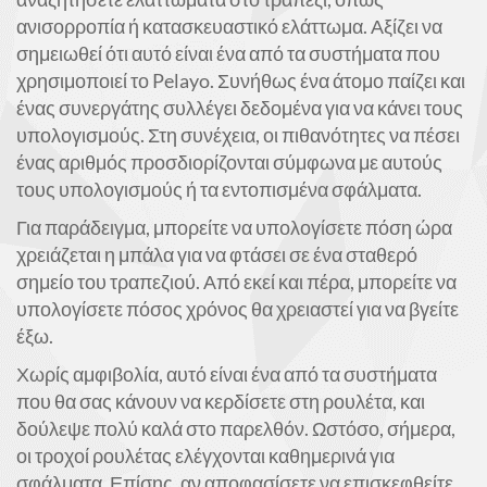
ανισορροπία ή κατασκευαστικό ελάττωμα. Αξίζει να
σημειωθεί ότι αυτό είναι ένα από τα συστήματα που
χρησιμοποιεί το Pelayo. Συνήθως ένα άτομο παίζει και
ένας συνεργάτης συλλέγει δεδομένα για να κάνει τους
υπολογισμούς. Στη συνέχεια, οι πιθανότητες να πέσει
ένας αριθμός προσδιορίζονται σύμφωνα με αυτούς
τους υπολογισμούς ή τα εντοπισμένα σφάλματα.
Για παράδειγμα, μπορείτε να υπολογίσετε πόση ώρα
χρειάζεται η μπάλα για να φτάσει σε ένα σταθερό
σημείο του τραπεζιού. Από εκεί και πέρα, μπορείτε να
υπολογίσετε πόσος χρόνος θα χρειαστεί για να βγείτε
έξω.
Χωρίς αμφιβολία, αυτό είναι ένα από τα συστήματα
που θα σας κάνουν να κερδίσετε στη ρουλέτα, και
δούλεψε πολύ καλά στο παρελθόν. Ωστόσο, σήμερα,
οι τροχοί ρουλέτας ελέγχονται καθημερινά για
σφάλματα. Επίσης, αν αποφασίσετε να επισκεφθείτε