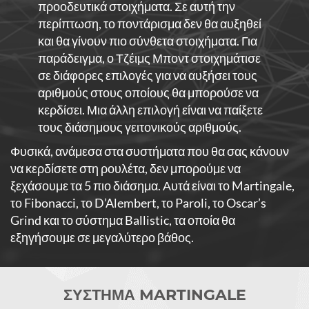
προοδευτικά στοιχήματα. Σε αυτή την
περίπτωση, το ποντάρισμα δεν θα αυξηθεί
και θα γίνουν πιο σύνθετα στοιχήματα. Για
παράδειγμα, ο Τζέιμς Μποντ στοιχημάτισε
σε διάφορες επιλογές για να αυξήσει τους
αριθμούς στους οποίους θα μπορούσε να
κερδίσει. Μια άλλη επιλογή είναι να παίξετε
τους διάσημους γειτονικούς αριθμούς.
Φυσικά, ανάμεσα στα συστήματα που θα σας κάνουν
να κερδίσετε στη ρουλέτα, δεν μπορούμε να
ξεχάσουμε τα 5 πιο διάσημα. Αυτά είναι το Martingale,
το Fibonacci, το D’Alembert, το Paroli, το Oscar’s
Grind και το σύστημα Ballistic, τα οποία θα
εξηγήσουμε σε μεγαλύτερο βάθος.
ΣΎΣΤΗΜΑ MARTINGALE