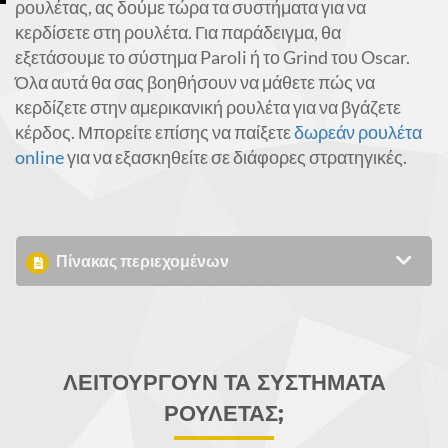
ρουλέτας, ας δούμε τώρα τα συστήματα για να
κερδίσετε στη ρουλέτα. Για παράδειγμα, θα
εξετάσουμε το σύστημα Paroli ή το Grind του Oscar.
Όλα αυτά θα σας βοηθήσουν να μάθετε πώς να
κερδίζετε στην αμερικανική ρουλέτα για να βγάζετε
κέρδος. Μπορείτε επίσης να παίξετε
δωρεάν ρουλέτα
online
για να εξασκηθείτε σε διάφορες στρατηγικές.
Πίνακας περιεχομένων
ΛΕΙΤΟΥΡΓΟΎΝ ΤΑ ΣΥΣΤΉΜΑΤΑ
ΡΟΥΛΈΤΑΣ;