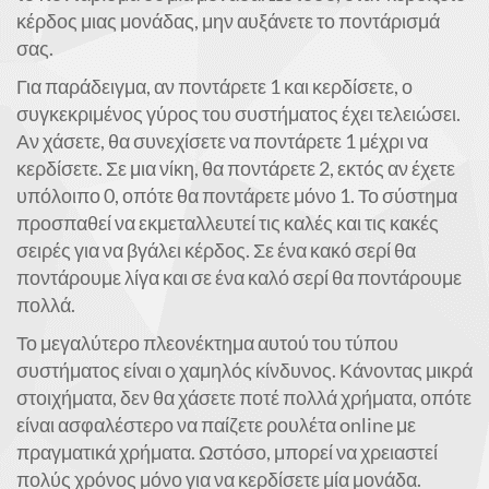
κέρδος μιας μονάδας, μην αυξάνετε το ποντάρισμά
σας.
Για παράδειγμα, αν ποντάρετε 1 και κερδίσετε, ο
συγκεκριμένος γύρος του συστήματος έχει τελειώσει.
Αν χάσετε, θα συνεχίσετε να ποντάρετε 1 μέχρι να
κερδίσετε. Σε μια νίκη, θα ποντάρετε 2, εκτός αν έχετε
υπόλοιπο 0, οπότε θα ποντάρετε μόνο 1. Το σύστημα
προσπαθεί να εκμεταλλευτεί τις καλές και τις κακές
σειρές για να βγάλει κέρδος. Σε ένα κακό σερί θα
ποντάρουμε λίγα και σε ένα καλό σερί θα ποντάρουμε
πολλά.
Το μεγαλύτερο πλεονέκτημα αυτού του τύπου
συστήματος είναι ο χαμηλός κίνδυνος. Κάνοντας μικρά
στοιχήματα, δεν θα χάσετε ποτέ πολλά χρήματα, οπότε
είναι ασφαλέστερο να παίζετε ρουλέτα online με
πραγματικά χρήματα. Ωστόσο, μπορεί να χρειαστεί
πολύς χρόνος μόνο για να κερδίσετε μία μονάδα.