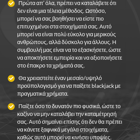
Πρώτα απ’ όλα, πρέπει να καταλάβετε ότι
δεν είναι μια τέλεια μέθοδος. Ωστόσο,
μπορεί να σας βοηθήσει να είστε πιο
επιτυχημένοι στα στοιχήματά σας. Αυτό
μπορεί να είναι πολύ εύκολο για μερικούς
ανθρώπους, αλλά δύσκολο για άλλους. Η
συμβουλή μας είναι να το εξασκήσετε, ώστε
να αποκτήσετε εμπειρία και να αξιοποιήσετε
στο έπακρο τα χρήματά σας.
Θα χρειαστείτε έναν μεσαίο/υψηλό
προϋπολογισμό για να παίξετε blackjack με
πραγματικά χρήματα.
Παίξτε όσο το δυνατόν πιο φυσικά, ώστε το
καζίνο να μην καταλάβει την καταμέτρησή
σας. Αυτό σημαίνει επίσης ότι δεν θα πρέπει
να κάνετε ξαφνικά μεγάλα στοιχήματα,
καθώς αυτό μπορεί να κινήσει υποψίες.