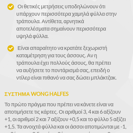
Οι θετικές μετρήσεις υποδηλώνουν ότι
υπάρχουν περισσότερα χαμηλά φύλλα στην
τράπουλα. Αντίθετα, αρνητικά
αποτελέσματα σημαίνουν περισσότερα
υψηλά φύλλα.
Είναι απαραίτητο να κρατάτε ξεχωριστή
καταμέτρηση για τους άσσους. Αν η
τράπουλα έχει πολλούς άσους, θα πρέπει
να αυξήσετε το ποντάρισμά σας, επειδή ο
ντίλερ είναι πιθανό να σας δώσει μπλάκτζακ.
ΣΎΣΤΗΜΑ WONG HALFES
Το πρώτο πράγμα που πρέπει να κάνετε είναι να
αποτιμήσετε τις κάρτες. Οι αριθμοί 3, 4 και 6 αξίζουν
+1, οι αριθμοί 2 και 7 αξίζουν +0,5 και το φύλλο 5 αξίζει
+1,5. Τα ανοιχτά φύλλα και οι άσσοι αποτιμώνται με -1,