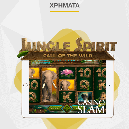
ΧΡΉΜΑΤΑ