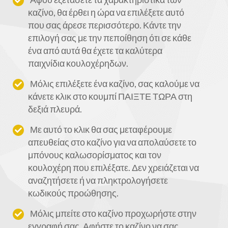
καζίνο, θα έρθει η ώρα να επιλέξετε αυτό
που σας άρεσε περισσότερο. Κάντε την
επιλογή σας με την πεποίθηση ότι σε κάθε
ένα από αυτά θα έχετε τα καλύτερα
παιχνίδια κουλοχέρηδων.
Μόλις επιλέξετε ένα καζίνο, σας καλούμε να
κάνετε κλικ στο κουμπί ΠΑΙΞΤΕ ΤΩΡΑ στη
δεξιά πλευρά.
Με αυτό το κλικ θα σας μεταφέρουμε
απευθείας στο καζίνο για να απολαύσετε το
μπόνους καλωσορίσματος και τον
κουλοχέρη που επιλέξατε. Δεν χρειάζεται να
αναζητήσετε ή να πληκτρολογήσετε
κωδικούς προώθησης.
Μόλις μπείτε στο καζίνο προχωρήστε στην
εγγραφή σας. Αφήστε το καζίνο να σας